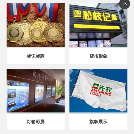
标识标牌
店招形象
灯箱彩屏
旗帜展示