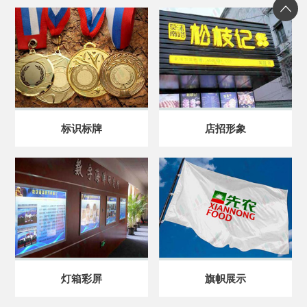
标识标牌
店招形象
灯箱彩屏
旗帜展示