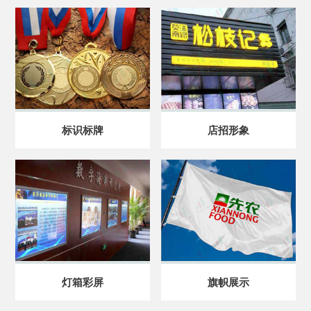
标识标牌
店招形象
灯箱彩屏
旗帜展示