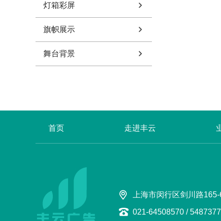
灯箱彩屏
旗帜展示
舞台背景
首页
走进丰云
上海市闵行区剑川路165-
021-64508570 / 548737