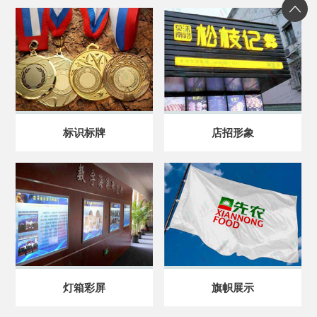
标识标牌
店招形象
灯箱彩屏
旗帜展示