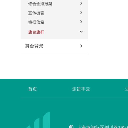
铝合金海报架
宣传橱窗
镜框信箱
旗台旗杆
舞台背景
首页
走进丰云
上海市闵行区剑川路165-