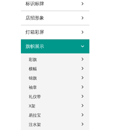
标识标牌
店招形象
灯箱彩屏
旗帜展示
彩旗
横幅
锦旗
袖章
礼仪带
X架
易拉宝
注水架