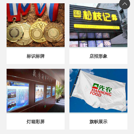
标识标牌
店招形象
灯箱彩屏
旗帜展示