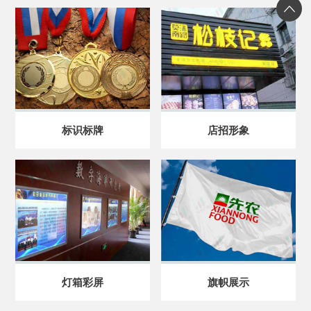
标识标牌
店招形象
灯箱彩屏
旗帜展示