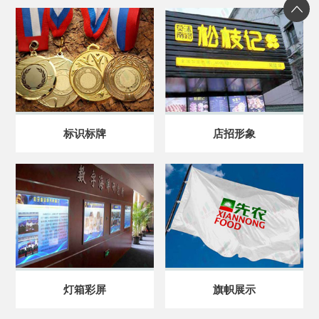
标识标牌
店招形象
灯箱彩屏
旗帜展示