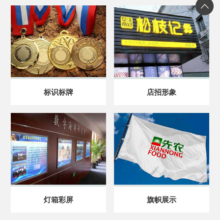
标识标牌
店招形象
灯箱彩屏
旗帜展示