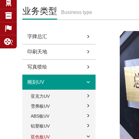
业务类型
Business type
字牌总汇
印刷天地
写真喷绘
雕刻UV
亚克力UV
雪弗板UV
ABS板UV
铝塑板UV
双色板UV