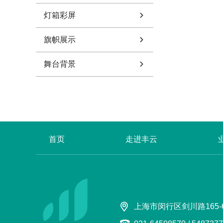
灯箱彩屏
旗帜展示
舞台背景
首页
走进丰云
上海市闵行区剑川路165-