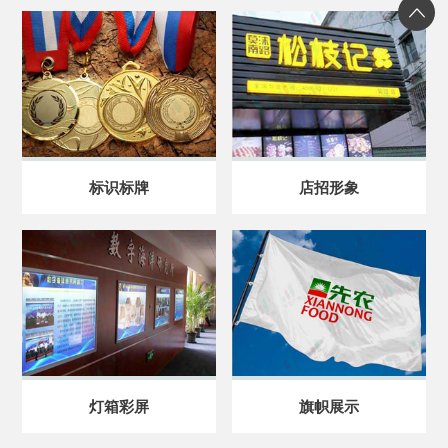
标识标牌
店招形象
灯箱彩屏
旗帜展示