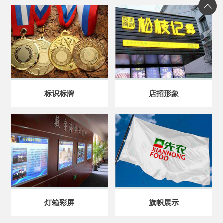
标识标牌
店招形象
灯箱彩屏
旗帜展示