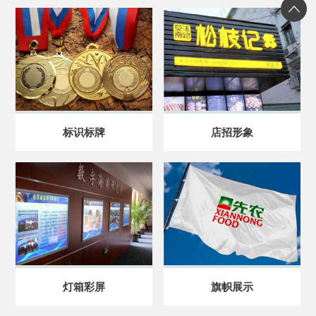
标识标牌
店招形象
灯箱彩屏
旗帜展示