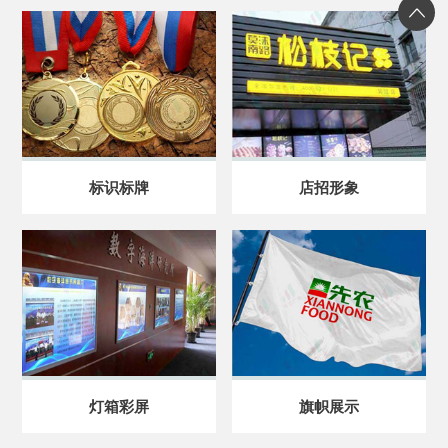
标识标牌
店招形象
灯箱彩屏
旗帜展示