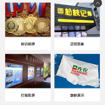
标识标牌
店招形象
灯箱彩屏
旗帜展示