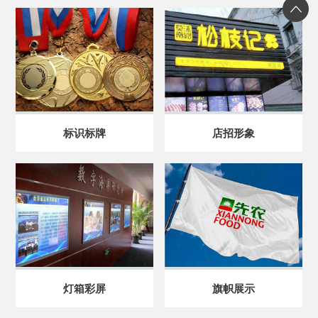
标识标牌
店招形象
灯箱彩屏
旗帜展示