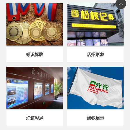
标识标牌
店招形象
灯箱彩屏
旗帜展示