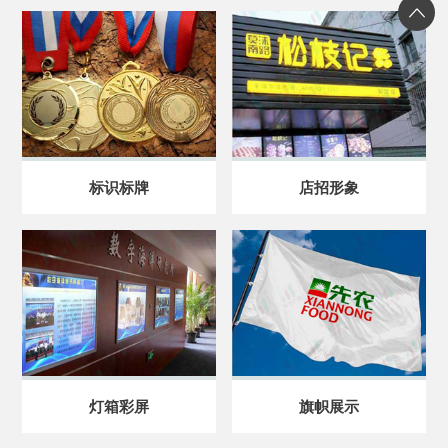
标识标牌
店招形象
灯箱彩屏
旗帜展示