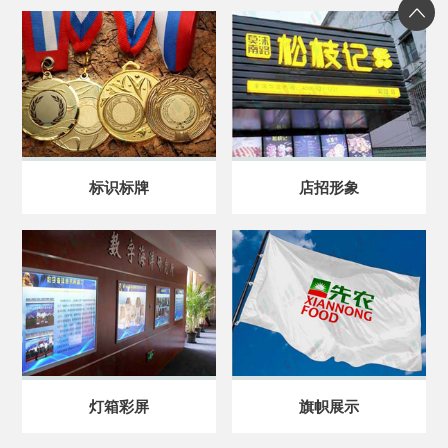
标识标牌
店招形象
灯箱彩屏
旗帜展示