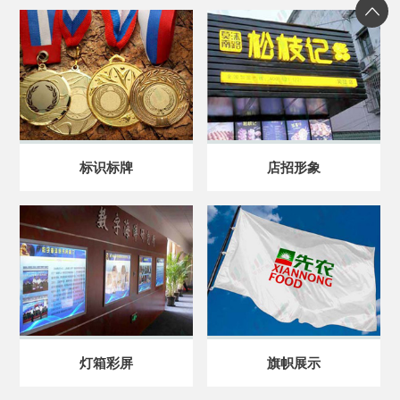
标识标牌
店招形象
灯箱彩屏
旗帜展示