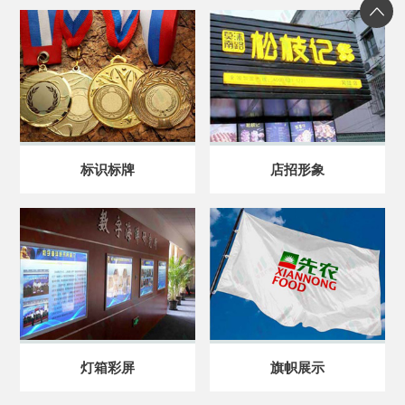
标识标牌
店招形象
灯箱彩屏
旗帜展示