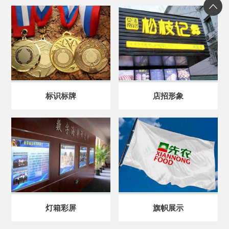
标识标牌
店招形象
灯箱彩屏
旗帜展示