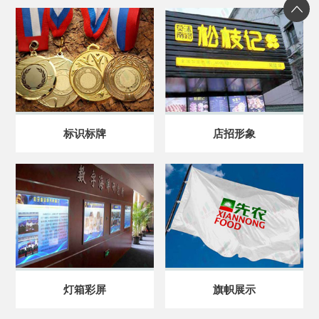
标识标牌
店招形象
灯箱彩屏
旗帜展示