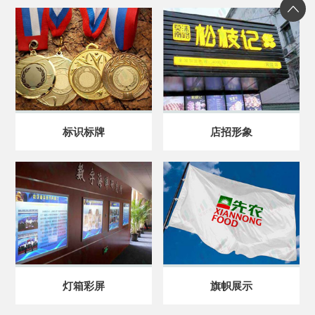
标识标牌
店招形象
灯箱彩屏
旗帜展示