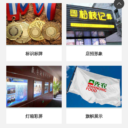
标识标牌
店招形象
灯箱彩屏
旗帜展示