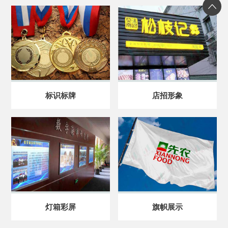
标识标牌
店招形象
灯箱彩屏
旗帜展示