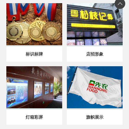
标识标牌
店招形象
灯箱彩屏
旗帜展示