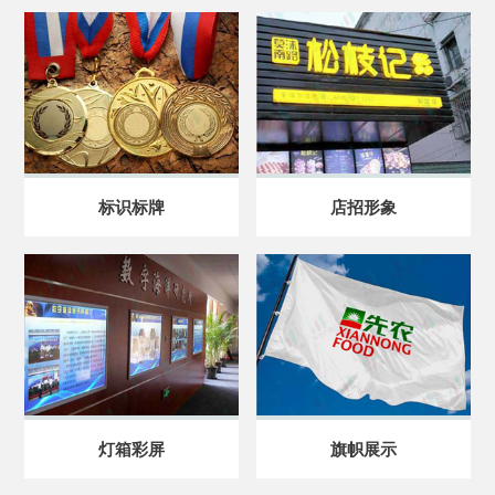
标识标牌
店招形象
灯箱彩屏
旗帜展示