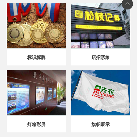
标识标牌
店招形象
灯箱彩屏
旗帜展示