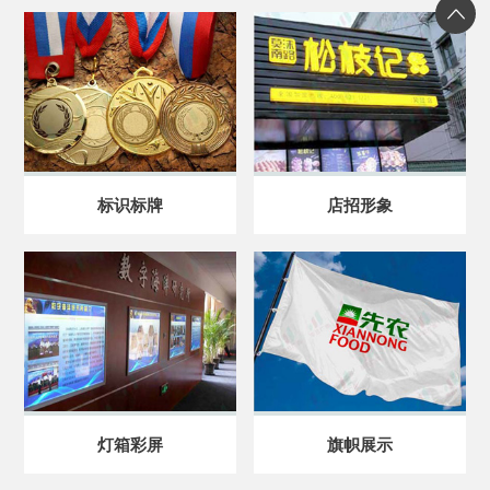
标识标牌
店招形象
灯箱彩屏
旗帜展示