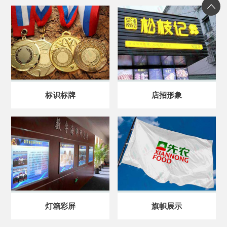
标识标牌
店招形象
灯箱彩屏
旗帜展示