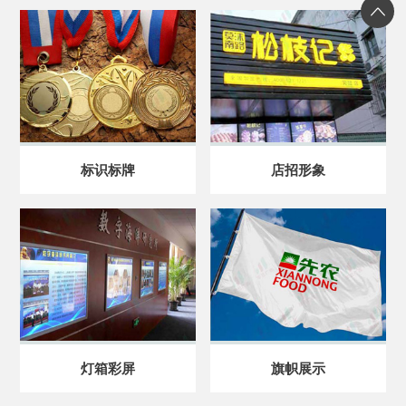
标识标牌
店招形象
灯箱彩屏
旗帜展示