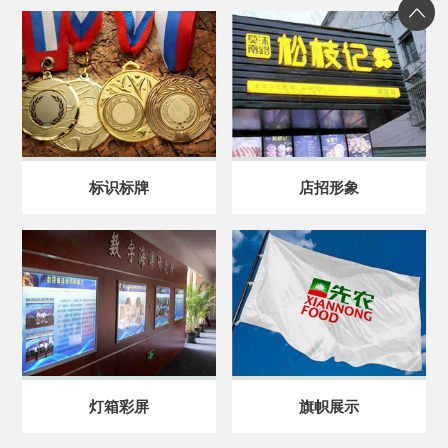
标识标牌
店招形象
灯箱彩屏
旗帜展示