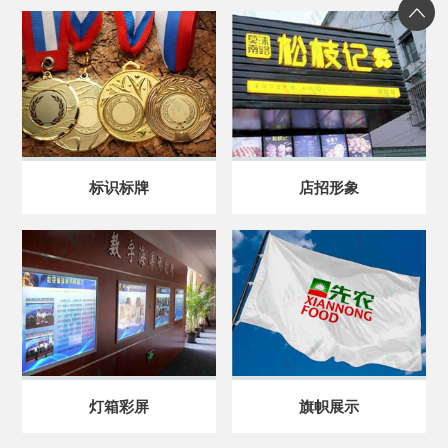
标识标牌
店招形象
灯箱彩屏
旗帜展示