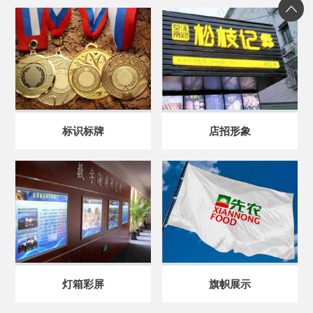
标识标牌
店招形象
灯箱彩屏
旗帜展示