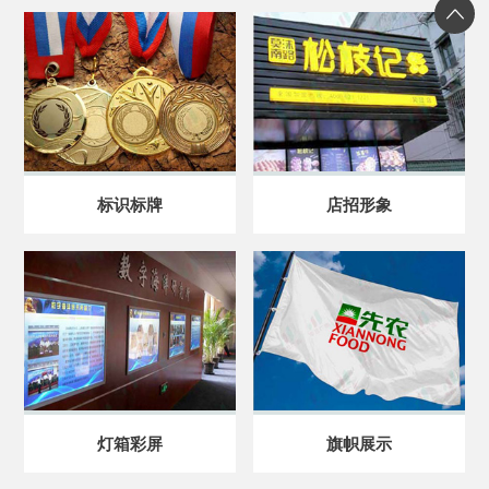
标识标牌
店招形象
灯箱彩屏
旗帜展示