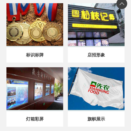
标识标牌
店招形象
灯箱彩屏
旗帜展示