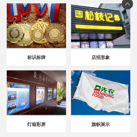
标识标牌
店招形象
灯箱彩屏
旗帜展示