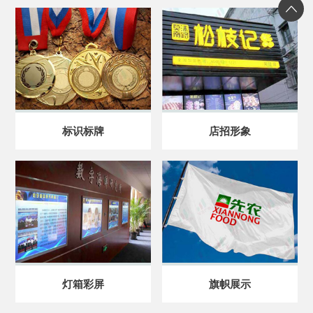
标识标牌
店招形象
灯箱彩屏
旗帜展示