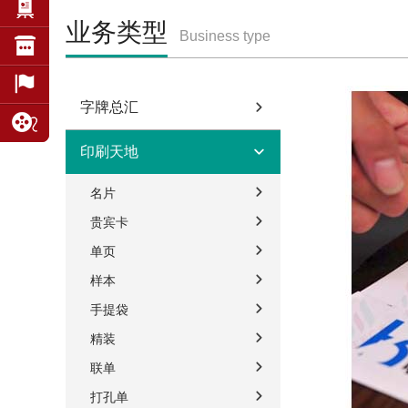
业务类型
Business type
字牌总汇
印刷天地
名片
贵宾卡
单页
样本
手提袋
精装
联单
打孔单